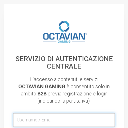
SERVIZIO DI AUTENTICAZIONE
CENTRALE
L’accesso a contenuti e servizi
OCTAVIAN GAMING
è consentito solo in
ambito
B2B
previa registrazione e login
(indicando la partita iva).
Username