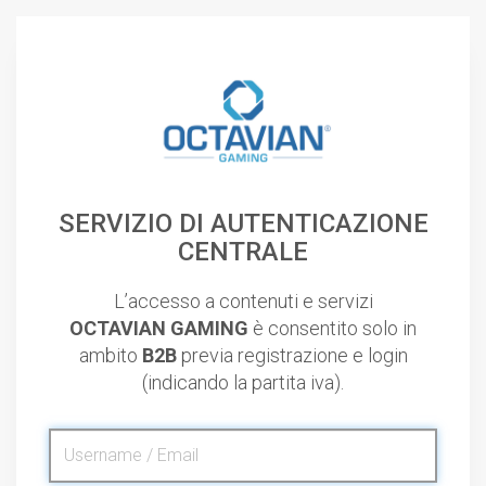
SERVIZIO DI AUTENTICAZIONE
CENTRALE
L’accesso a contenuti e servizi
OCTAVIAN GAMING
è consentito solo in
ambito
B2B
previa registrazione e login
(indicando la partita iva).
Username