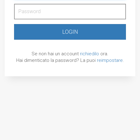
Password
LOGIN
Se non hai un account
richiedilo
ora.
Hai dimenticato la password? La puoi
reimpostare
.