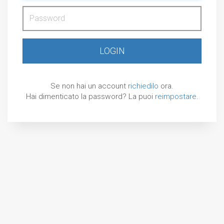
Password
LOGIN
Se non hai un account
richiedilo
ora.
Hai dimenticato la password? La puoi
reimpostare
.