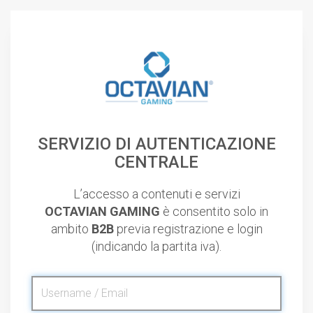
SERVIZIO DI AUTENTICAZIONE
CENTRALE
L’accesso a contenuti e servizi
OCTAVIAN GAMING
è consentito solo in
ambito
B2B
previa registrazione e login
(indicando la partita iva).
Username