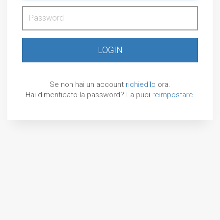
Password
LOGIN
Se non hai un account
richiedilo
ora.
Hai dimenticato la password? La puoi
reimpostare
.