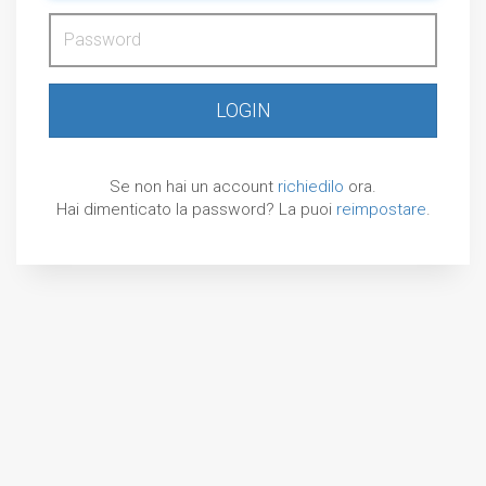
Password
LOGIN
Se non hai un account
richiedilo
ora.
Hai dimenticato la password? La puoi
reimpostare
.