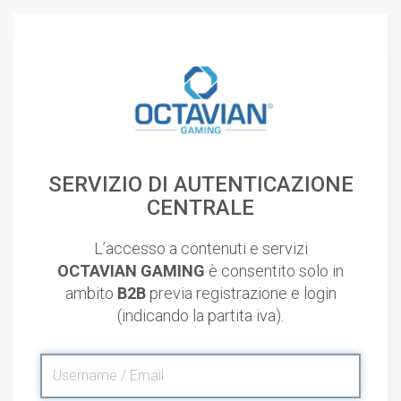
SERVIZIO DI AUTENTICAZIONE
CENTRALE
L’accesso a contenuti e servizi
OCTAVIAN GAMING
è consentito solo in
ambito
B2B
previa registrazione e login
(indicando la partita iva).
Username