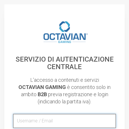
SERVIZIO DI AUTENTICAZIONE
CENTRALE
L’accesso a contenuti e servizi
OCTAVIAN GAMING
è consentito solo in
ambito
B2B
previa registrazione e login
(indicando la partita iva).
Username