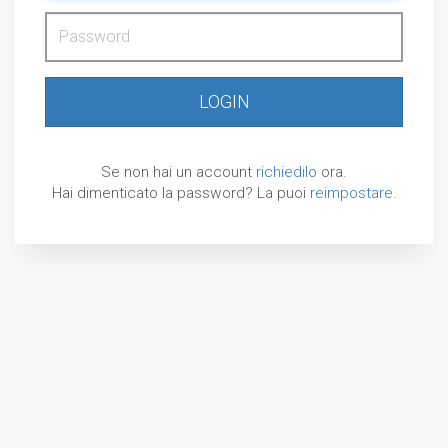
Password
LOGIN
Se non hai un account
richiedilo
ora.
Hai dimenticato la password? La puoi
reimpostare
.