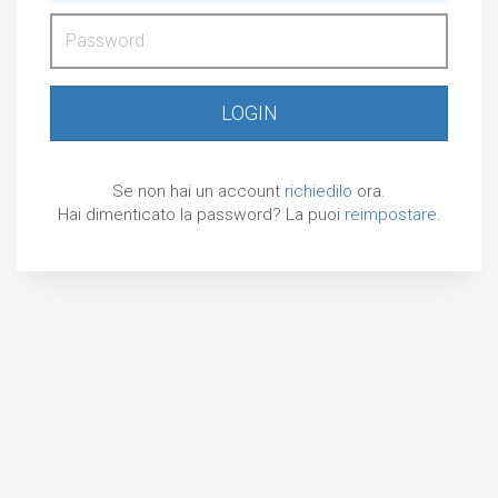
Password
LOGIN
Se non hai un account
richiedilo
ora.
Hai dimenticato la password? La puoi
reimpostare
.