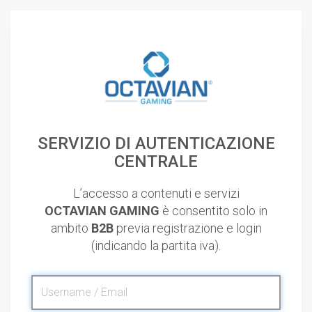
SERVIZIO DI AUTENTICAZIONE
CENTRALE
L’accesso a contenuti e servizi
OCTAVIAN GAMING
è consentito solo in
ambito
B2B
previa registrazione e login
(indicando la partita iva).
Username