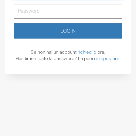
Password
LOGIN
Se non hai un account
richiedilo
ora.
Hai dimenticato la password? La puoi
reimpostare
.