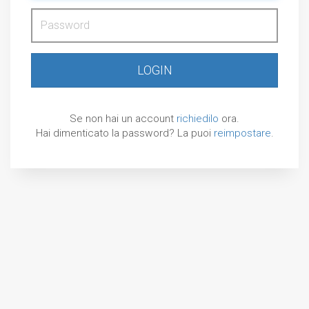
Password
LOGIN
Se non hai un account
richiedilo
ora.
Hai dimenticato la password? La puoi
reimpostare
.