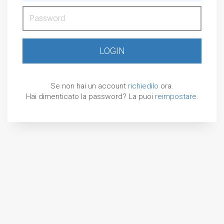
Password
LOGIN
Se non hai un account
richiedilo
ora.
Hai dimenticato la password? La puoi
reimpostare
.