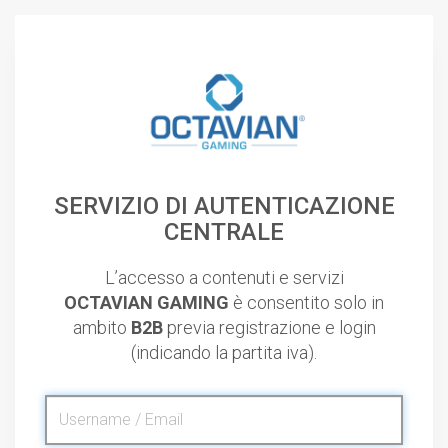
SERVIZIO DI AUTENTICAZIONE
CENTRALE
L’accesso a contenuti e servizi
OCTAVIAN GAMING
è consentito solo in
ambito
B2B
previa registrazione e login
(indicando la partita iva).
Username