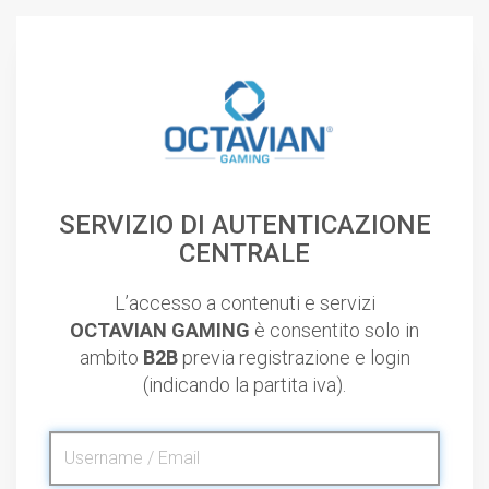
SERVIZIO DI AUTENTICAZIONE
CENTRALE
L’accesso a contenuti e servizi
OCTAVIAN GAMING
è consentito solo in
ambito
B2B
previa registrazione e login
(indicando la partita iva).
Username