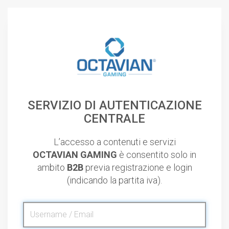
SERVIZIO DI AUTENTICAZIONE
CENTRALE
L’accesso a contenuti e servizi
OCTAVIAN GAMING
è consentito solo in
ambito
B2B
previa registrazione e login
(indicando la partita iva).
Username