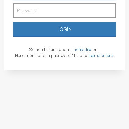
Password
LOGIN
Se non hai un account
richiedilo
ora.
Hai dimenticato la password? La puoi
reimpostare
.